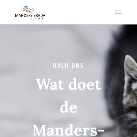
OVER ONS
Wat doet
de
Manders-